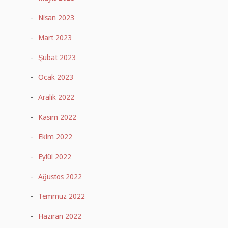
Nisan 2023
Mart 2023
Şubat 2023
Ocak 2023
Aralık 2022
Kasım 2022
Ekim 2022
Eylül 2022
Ağustos 2022
Temmuz 2022
Haziran 2022