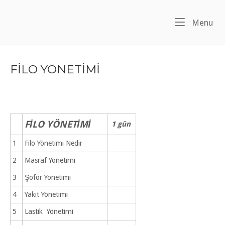
Skip
to
Home
Menu
Me
content
FİLO YÖNETİMİ
FİLO YÖNETİMİ
1 gün
1
Filo Yönetimi Nedir
2
Masraf Yönetimi
3
Şoför Yönetimi
4
Yakıt Yönetimi
5
Lastik Yönetimi