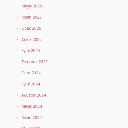
Mayıs 2026
Nisan 2026
Ocak 2026
Aralık 2025
Eylül 2025
Temmuz 2025
Ekim 2024
Eylül 2024
Ağustos 2024
Mayıs 2024
Nisan 2024