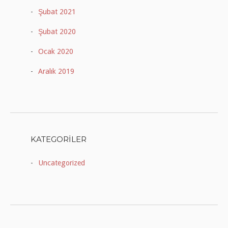
Şubat 2021
Şubat 2020
Ocak 2020
Aralık 2019
KATEGORILER
Uncategorized