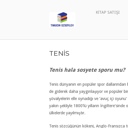
Skip
to
KİTAP SATIŞI
Home
content
TENİS
Tenis hala sosyete sporu mu?
Tenis dünyanın en popüler spor dallarından b
de giderek daha yaygınlaşıyor ve popüler bir
şövalyelerin elle oynadığı ve ‘avuç içi oyun
yakın şekliyle 1800’lü yılların İngiltere’sind
ülkelerde yayılmıştır.
Tenis sözcüğünün kökeni, Anglo-Fransızca t