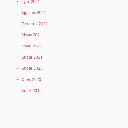
Eylül 2021
Ağustos 2021
Temmuz 2021
Mayıs 2021
Nisan 2021
Şubat 2021
Şubat 2020
Ocak 2020
Aralık 2019