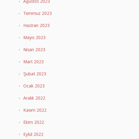
Ağustos 2023
Temmuz 2023
Haziran 2023
Mayıs 2023
Nisan 2023
Mart 2023
Şubat 2023
Ocak 2023
Aralık 2022
Kasım 2022
Ekim 2022
Eylül 2022