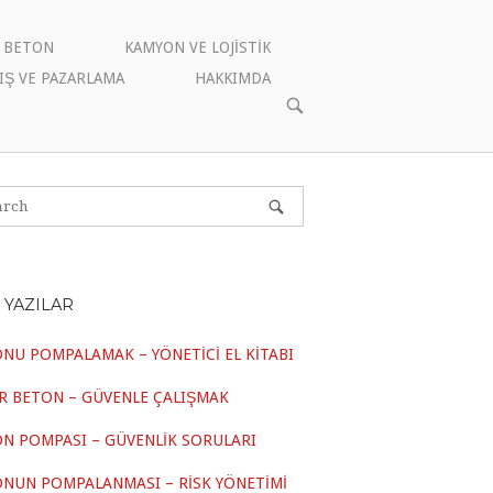
 BETON
KAMYON VE LOJİSTİK
IŞ VE PAZARLAMA
HAKKIMDA
OPEN
SEARCH
BAR
 YAZILAR
NU POMPALAMAK – YÖNETİCİ EL KİTABI
R BETON – GÜVENLE ÇALIŞMAK
N POMPASI – GÜVENLİK SORULARI
NUN POMPALANMASI – RİSK YÖNETİMİ