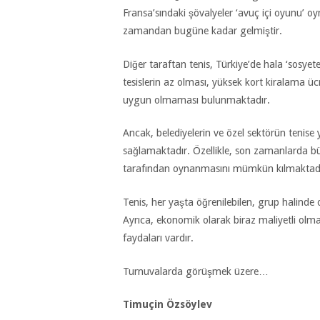
Fransa’sındaki şövalyeler ‘avuç içi oyunu’ oyn
zamandan bugüne kadar gelmiştir.
Diğer taraftan tenis, Türkiye’de hala ‘sosyet
tesislerin az olması, yüksek kort kiralama ücr
uygun olmaması bulunmaktadır.
Ancak, belediyelerin ve özel sektörün tenise
sağlamaktadır. Özellikle, son zamanlarda büy
tarafından oynanmasını mümkün kılmaktadı
Tenis, her yaşta öğrenilebilen, grup halinde 
Ayrıca, ekonomik olarak biraz maliyetli olm
faydaları vardır.
Turnuvalarda görüşmek üzere…
Timuçin
Özsöylev