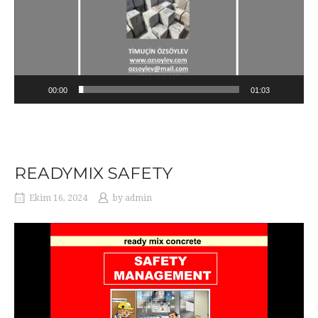
00:00
01:03
READYMIX SAFETY
Ekim 16, 2024
by
admin
Video
oynatıcı