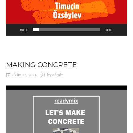
00:00
01:01
MAKING CONCRETE
Ekim 16, 2024
by
admin
Video
oynatıcı