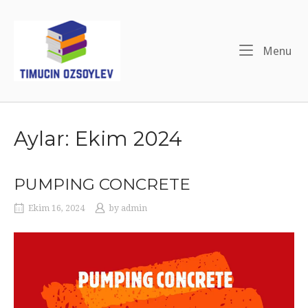
Skip
to
Home
content
Menu
Me
Aylar: Ekim 2024
PUMPING CONCRETE
Ekim 16, 2024
by
admin
Video
oynatıcı