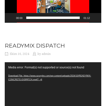
00:00
01:12
READYMIX DISPATCH
Ekim 16, 2024
by
admin
Video
Media error: Format(s) not supported or source(s) not found
oynatıcı
Download File: https://www.ozsoylev.com/wp-content/uploads/2024/10/READYMIX-
CONCRETE-DISPATCH.mp4?_=4