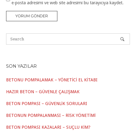
e-posta adresimi ve web site adresimi bu tarayıcıya kaydet.
a
r
o
*
n
e
n
t
s
i
t
e
s
SON YAZILAR
i
BETONU POMPALAMAK – YÖNETİCİ EL KİTABI
HAZIR BETON – GÜVENLE ÇALIŞMAK
BETON POMPASI – GÜVENLİK SORULARI
BETONUN POMPALANMASI – RİSK YÖNETİMİ
BETON POMPASI KAZALARI – SUÇLU KİM?