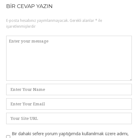
P
BIR CEVAP YAZIN
o
E-posta hesabınız yayımlanmayacak.
Gerekli alanlar
*
ile
s
işaretlenmişlerdir
t
Y
o
n
r
a
u
m
v
i
İ
s
g
i
E
m
-
a
*
p
İ
t
o
n
s
t
Bir dahaki sefere yorum yaptığımda kullanılmak üzere adımı,
i
t
e