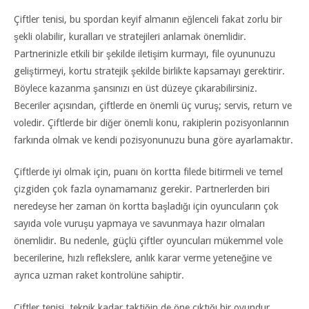
Çiftler tenisi, bu spordan keyif almanın eğlenceli fakat zorlu bir
şekli olabilir, kuralları ve stratejileri anlamak önemlidir.
Partnerinizle etkili bir şekilde iletişim kurmayı, file oyununuzu
geliştirmeyi, kortu stratejik şekilde birlikte kapsamayı gerektirir.
Böylece kazanma şansınızı en üst düzeye çıkarabilirsiniz.
Beceriler açısından, çiftlerde en önemli üç vuruş; servis, return ve
voledir. Çiftlerde bir diğer önemli konu, rakiplerin pozisyonlarının
farkında olmak ve kendi pozisyonunuzu buna göre ayarlamaktır.
Çiftlerde iyi olmak için, puanı ön kortta filede bitirmeli ve temel
çizgiden çok fazla oynamamanız gerekir. Partnerlerden biri
neredeyse her zaman ön kortta başladığı için oyuncuların çok
sayıda vole vuruşu yapmaya ve savunmaya hazır olmaları
önemlidir. Bu nedenle, güçlü çiftler oyuncuları mükemmel vole
becerilerine, hızlı reflekslere, anlık karar verme yeteneğine ve
ayrıca uzman raket kontrolüne sahiptir.
Çiftler tenisi, teknik kadar taktiğin de öne çıktığı bir oyundur.